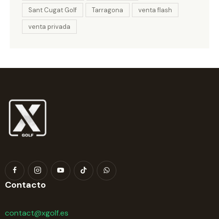
Sant Cugat Golf
Tarragona
venta flash
venta privada
Contacto
contact@xgolf.es