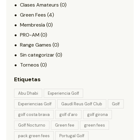
Clases Amateurs
(0)
Green Fees
(4)
Membresía
(0)
PRO-AM
(0)
Range Games
(0)
Sin categorizar
(0)
Torneos
(0)
Etiquetas
Abu Dhabi
Experiencia Golf
Experiencias Golf
Gaudí Reus Golf Club
Golf
golf costa brava
golf d'aro
golf girona
Golf Nocturno
Green fee
green fees
pack green fees
Portugal Golf