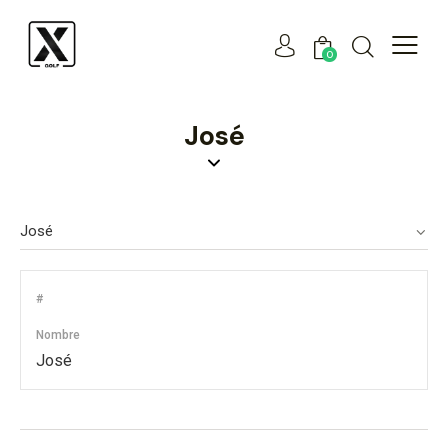
0
José
#
Nombre
José