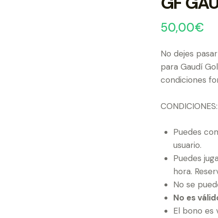
GF GAU
50,00
€
No dejes pasar
para Gaudí Gol
condiciones fo
CONDICIONES:
Puedes com
usuario.
Puedes juga
hora. Reserv
No se pued
No es válid
El bono es v