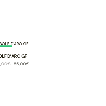
-11%
OLF D’ARO GF
5,00
€
85,00
€