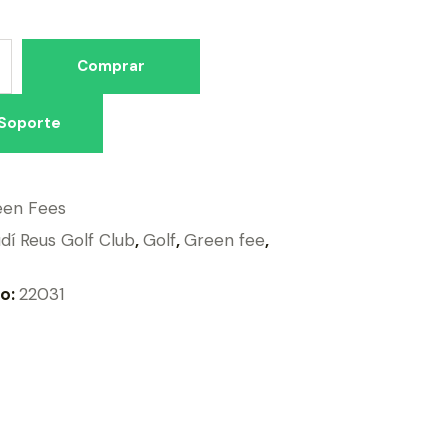
Comprar
Soporte
een Fees
dí Reus Golf Club
,
Golf
,
Green fee
,
to:
22031