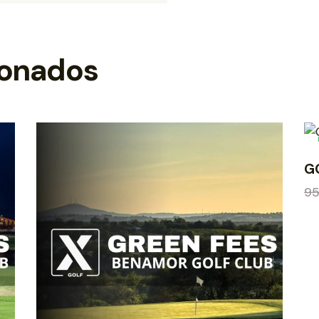
ionados
G
9