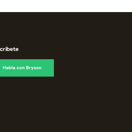
cribete
Habla con Bryson