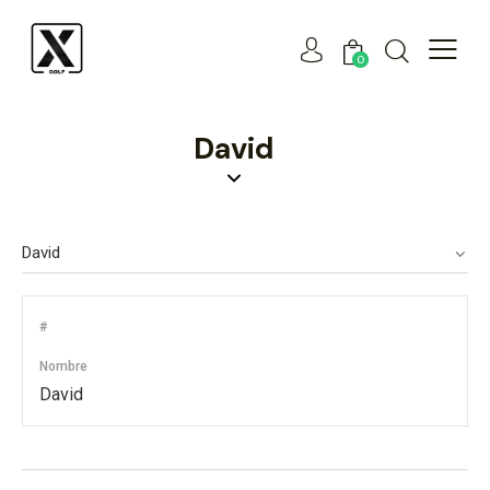
0
David
#
Nombre
David