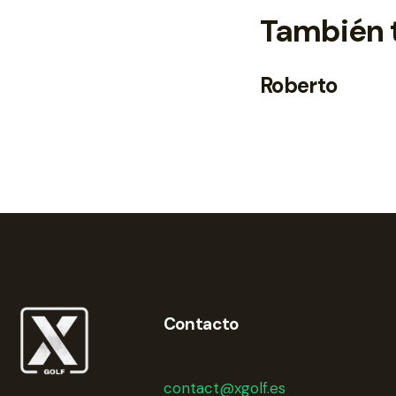
También 
Roberto
Contacto
contact@xgolf.es