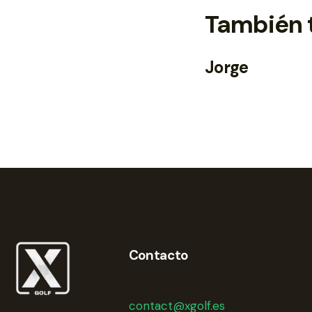
También 
Jorge
Contacto
contact@xgolf.es