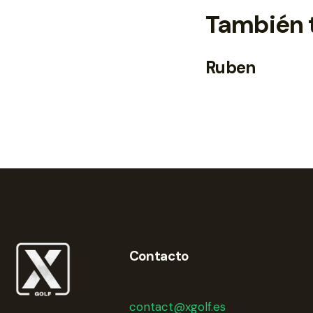
También 
Ruben
Contacto
contact@xgolf.es