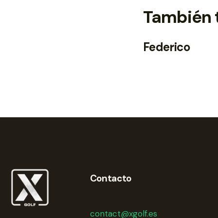
También 
Federico
Contacto
contact@xgolf.es