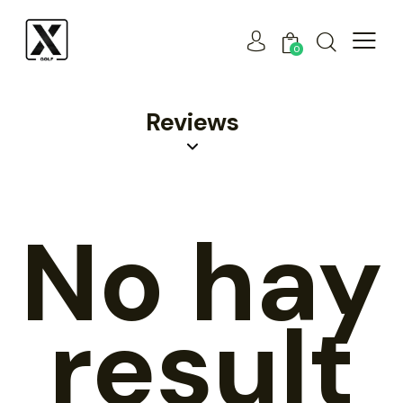
0
Reviews
No hay
result