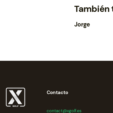
También 
Jorge
Contacto
contact@xgolf.es